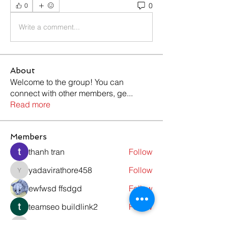
0
0
Write a comment...
About
Welcome to the group! You can
connect with other members, ge
...
Read more
Members
thanh tran
Follow
yadavirathore458
Follow
yadavirathore458
ewfwsd ffsdgd
Follow
teamseo buildlink2
Follow
alexseven042
Follow