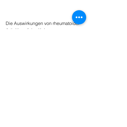
Die Auswirkungen von rheumatoider 
Arthritis auf das Knie
Das Kniegelenk ist eines der am 
häufigsten betroffenen Gelenke bei 
rheumatoider Arthritis. Die 
entzündlichen Prozesse können zu 
einer Veränderung der Struktur des 
Knies führen. Dies kann zu 
dauerhaften Schäden und 
Beeinträchtigungen der Beweglichkeit 
führen.
Gelenkentzündung