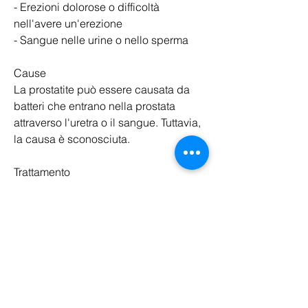
- Erezioni dolorose o difficoltà 
nell'avere un'erezione
- Sangue nelle urine o nello sperma
Cause
La prostatite può essere causata da 
batteri che entrano nella prostata 
attraverso l'uretra o il sangue. Tuttavia, 
la causa è sconosciuta.
Trattamento
Il trattamento per la prostatite dipende 
dalla causa sottostante. Se la causa è 
batterica 
Смотрите статьи по теме DISTURBI 
DELLA PROSTATITE NELLURETRA:
https://www.blackrocksuccess.com/gr
oup/mysite-231-
group/discussion/0ea2e61c-1a4f-