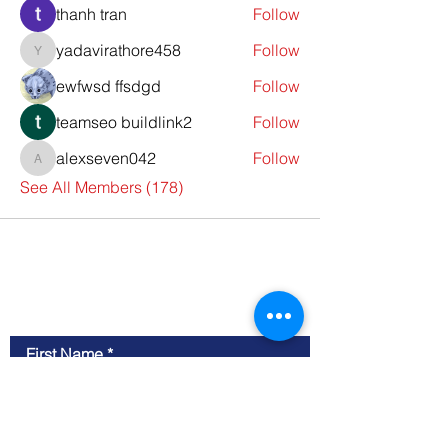
thanh tran
Follow
yadavirathore458
Follow
yadavirathore458
ewfwsd ffsdgd
Follow
teamseo buildlink2
Follow
alexseven042
Follow
alexseven042
See All Members (178)
Contact Us
First Name
Last Name