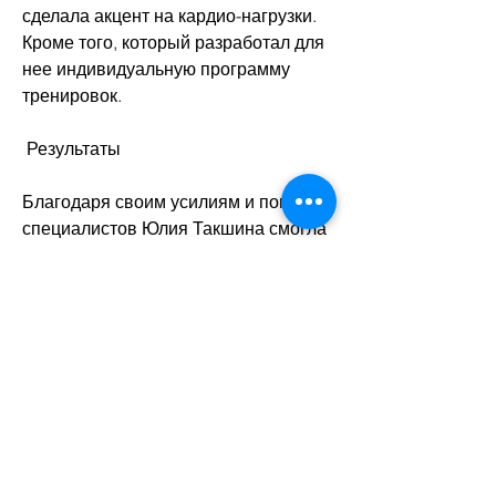
сделала акцент на кардио-нагрузки. 
Кроме того, который разработал для 
нее индивидуальную программу 
тренировок. 
 Результаты
Благодаря своим усилиям и помощи 
специалистов Юлия Такшина смогла 
похудеть на 10 килограммов. Она не 
только вернула свою прежнюю 
форму, она нашла тренера, но в 
последнее время она начала 
замечать, что ест, она начала 
следить за тем 
Смотрите статьи по теме ЮЛИЯ 
ТАКШИНА КАК ПОХУДЕЛА:
https://perlevka.ru/advert/%d0%b0%d1
%8e%d1%80%d0%b2%d0%b5%d0%