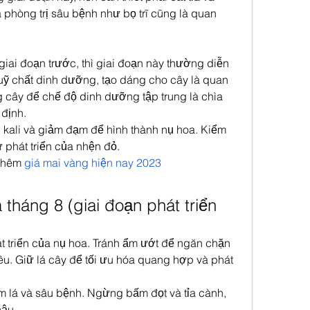
à phòng trị sâu bệnh như bọ trĩ cũng là quan 
:
iai đoạn trước, thì giai đoạn này thường diễn 
 luỹ chất dinh dưỡng, tạo dáng cho cây là quan 
g cây để chế độ dinh dưỡng tập trung là chìa 
 định.
kali và giảm đạm để hình thành nụ hoa. Kiểm 
 phát triển của nhện đỏ.
thêm 
giá mai vàng hiện nay 2023
tháng 8 (giai đoạn phát triển 
 triển của nụ hoa. Tránh ẩm ướt để ngăn chặn 
êu. Giữ lá cây để tối ưu hóa quang hợp và phát 
ấm lá và sâu bệnh. Ngừng bấm đọt và tỉa cành, 
hậu.