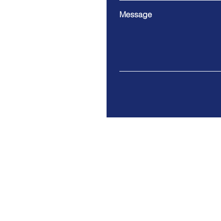
Message
9 Cloud Company Limited
Address. 100/17 Moo 1 Th
Bangsrimuang Muang-Nonth
Tax ID: 0125557005063
© 2021 by 9 Cloud Co., Ltd.