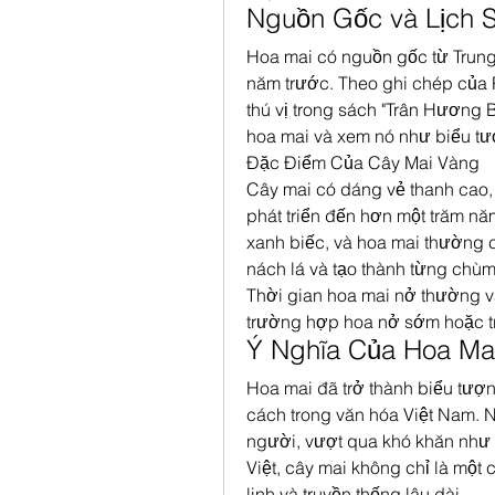
Nguồn Gốc và Lịch 
Hoa mai có nguồn gốc từ Trung 
năm trước. Theo ghi chép của 
thú vị trong sách "Trân Hương 
hoa mai và xem nó như biểu t
Đặc Điểm Của Cây Mai Vàng
Cây mai có dáng vẻ thanh cao,
phát triển đến hơn một trăm năm
xanh biếc, và hoa mai thường c
nách lá và tạo thành từng chùm
Thời gian hoa mai nở thường và
trường hợp hoa nở sớm hoặc t
Ý Nghĩa Của Hoa Mai
Hoa mai đã trở thành biểu tượng
cách trong văn hóa Việt Nam. 
người, vượt qua khó khăn như c
Việt, cây mai không chỉ là một
linh và truyền thống lâu dài.