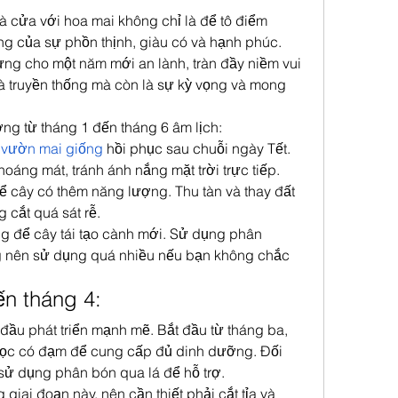
hà cửa với hoa mai không chỉ là để tô điểm 
g của sự phồn thịnh, giàu có và hạnh phúc. 
ng cho một năm mới an lành, tràn đầy niềm vui 
à truyền thống mà còn là sự kỳ vọng và mong 
ởng từ tháng 1 đến tháng 6 âm lịch:
 
vườn mai giống
 hồi phục sau chuỗi ngày Tết. 
oáng mát, tránh ánh nắng mặt trời trực tiếp. 
 để cây có thêm năng lượng. Thu tàn và thay đất 
 cắt quá sát rễ.
g để cây tái tạo cành mới. Sử dụng phân 
ng nên sử dụng quá nhiều nếu bạn không chắc 
ến tháng 4:
đầu phát triển mạnh mẽ. Bắt đầu từ tháng ba, 
ọc có đạm để cung cấp đủ dinh dưỡng. Đối 
 sử dụng phân bón qua lá để hỗ trợ.
giai đoạn này, nên cần thiết phải cắt tỉa và 