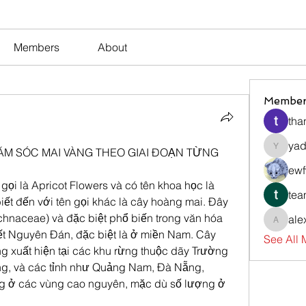
Members
About
Member
tha
yad
ĂM SÓC MAI VÀNG THEO GIAI ĐOẠN TỪNG 
yadavir
ewf
ọi là Apricot Flowers và có tên khoa học là 
tea
ết đến với tên gọi khác là cây hoàng mai. Đây 
chnaceae) và đặc biệt phổ biến trong văn hóa 
ale
alexsev
Việt Nam, đặc biệt là vào dịp Tết Nguyên Đán, đặc biệt là ở miền Nam. Cây 
See All
g xuất hiện tại các khu rừng thuộc dãy Trường 
, và các tỉnh như Quảng Nam, Đà Nẵng, 
g ở các vùng cao nguyên, mặc dù số lượng ở 