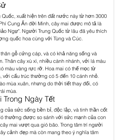
Sử
Quốc, xuất hiện trên đất nước này từ hơn 3000 
Phí Cung Ấn đời Minh, cây mai được mô tả là 
Bảo Ngự". Người Trung Quốc từ lâu đã yêu thích 
ượng quốc hoa cùng với Tùng và Cúc.
 thân gỗ cứng cáp, và có khả năng sống và 
. Thân cây xù xì, nhiều cành nhánh, với lá màu 
ó màu vàng rực rỡ. Hoa mai có thể mọc từ 
, với cấu trúc thường có 5 đến 10 cánh nhỏ. 
o mùa xuân, nhưng do thời tiết thay đổi, có 
rái mùa.
 Trong Ngày Tết
 của sức sống bền bỉ, độc lập, và tinh thần cốt 
Nó thường được so sánh với sức mạnh của con 
ây mai vượt qua gió bão. Trong tâm trí người 
 cây cảnh đẹp mà còn mang theo ý nghĩa tâm 