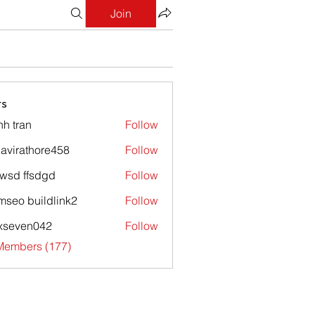
Join
s
nh tran
Follow
avirathore458
Follow
athore458
wsd ffsdgd
Follow
mseo buildlink2
Follow
xseven042
Follow
en042
 Members (177)