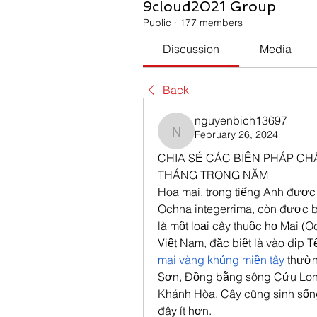
9cloud2021 Group
Public
·
177 members
Discussion
Media
Back
nguyenbich13697
February 26, 2024
nguyenbich13697
CHIA SẺ CÁC BIỆN PHÁP CH
THÁNG TRONG NĂM
Hoa mai, trong tiếng Anh được g
Ochna integerrima, còn được bi
là một loại cây thuộc họ Mai (O
mai vàng khủng miền tây
 thườn
Sơn, Đồng bằng sông Cửu Long
Khánh Hòa. Cây cũng sinh sốn
đây ít hơn.