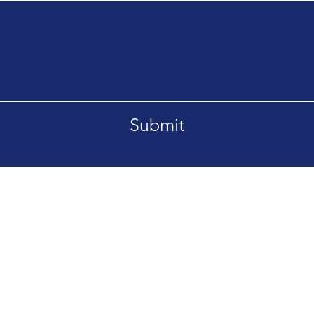
Submit
Tel. +66869092995
etsaban-Bangsrimuang1
aburi Nonthaburi 11000