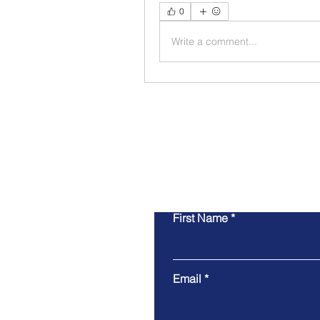
0
Write a comment...
First Name
Email