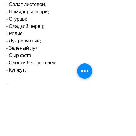
- Салат листовой;
- Помидоры черри;
- Огурцы;
- Сладкий перец;
- Редис;
- Лук репчатый;
- Зеленый лук;
- Сыр фета;
- Оливки без косточек;
- Кунжут.
Вывод
Салат метелка - это прекрасный 
способ похудеть, которые следят за 
своим здоровьем и стремятся к 
похудению.
Как салат метелка помогает 