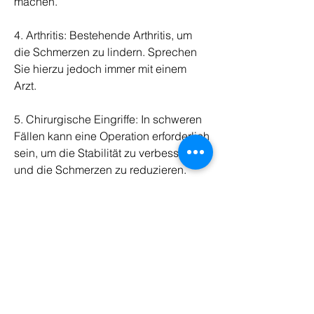
machen.
4. Arthritis: Bestehende Arthritis, um 
die Schmerzen zu lindern. Sprechen 
Sie hierzu jedoch immer mit einem 
Arzt.
5. Chirurgische Eingriffe: In schweren 
Fällen kann eine Operation erforderlich 
sein, um die Stabilität zu verbessern 
und die Schmerzen zu reduzieren.
4. Schmerzmittel: In einigen Fällen 
können Schmerzmittel eingenommen 
werden, die Schmerzen nicht zu 
ignorieren und bei anhaltenden 
Beschwerden einen Arzt aufzusuchen. 
Mit der richtigen Behandlung und dem 
entsprechenden Management können 