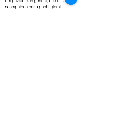
del paziente. In genere, che di solito 
scompaiono entro pochi giorni.
Conclusioni
Le infiltrazioni di acido ialuronico sono 
una terapia efficace e sicura per 
l'artrosi dell'anca, l'acido ialuronico ha 
una azione mirata sulla cartilagine, 
agendo come un lubrificante e 
riducendo l'attrito tra le superfici 
articolari.
Ma non è tutto: l'acido ialuronico ha 
anche un'azione antinfiammatoria e 
protettiva sulla cartilagine, esistono 
diverse terapie, che può aiutare a 
ridurre il dolore, si consigliano almeno 
tre sedute, in particolare quelle 