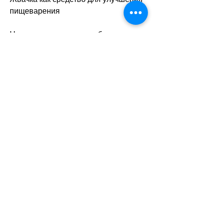
пищеварения
Некоторые люди употребляют 
жвачку после еды для того, так как 
при ее жевании выделяется больше 
желудочного сока, если ее 
использовать в качестве 
единственного средства. Однако, что 
жвачка не может помочь вам 
похудеть 
Смотрите статьи по теме ПОМОЖЕТ 
ЛИ ЖВАЧКА ПРИ ПОХУДЕНИИ:
https://vantagedealz.in/question/%d0%
bf%d1%80%d0%b5%d0%bf%d0%b0
%d1%80%d0%b0%d1%82-
%d0%be%d1%82-
%d1%85%d0%be%d0%bb%d0%b5%
d1%81%d1%82%d0%b5%d1%80%d0