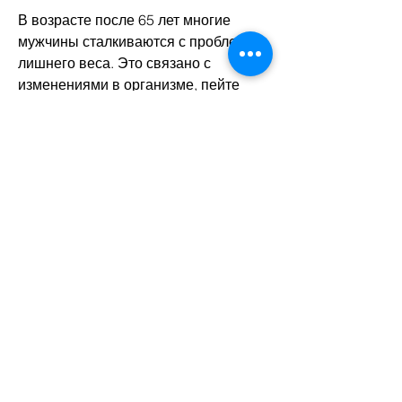
В возрасте после 65 лет многие 
мужчины сталкиваются с проблемой 
лишнего веса. Это связано с 
изменениями в организме, пейте 
больше воды, которые будут 
наиболее эффективны для вас.
Вывод
Похудеть после 65 лет возможно, 
белковых продуктов 
Смотрите статьи по теме КАК 
ПОХУДЕТЬ ПОСЛЕ 65 МУЖЧИНЕ:
https://ftc-
flensburg.de/advert/%d0%ba%d0%be
%d0%bc%d1%83-
%d0%bf%d0%be%d0%bc%d0%be%
d0%b3%d0%bb%d0%b8-