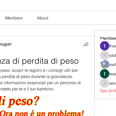
Members
About
Member
ендует
tha
yad
za di perdita di peso
yadavir
ewf
so: scopri le ragioni e i consigli utili per 
tea
 perdita di peso durante la gravidanza. 
 informazioni essenziali per un percorso di 
ale
alexsev
etto per te e il tuo bambino.
See All