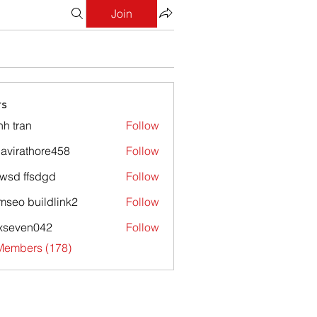
Join
s
nh tran
Follow
avirathore458
Follow
athore458
wsd ffsdgd
Follow
mseo buildlink2
Follow
xseven042
Follow
en042
 Members (178)