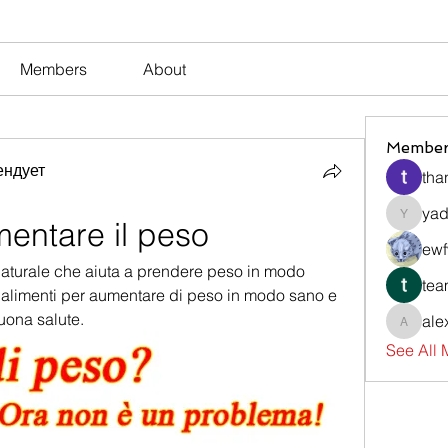
Members
About
Member
ендует
tha
yad
entare il peso
yadavir
ewf
naturale che aiuta a prendere peso in modo 
tea
 alimenti per aumentare di peso in modo sano e 
uona salute.
ale
alexsev
See All