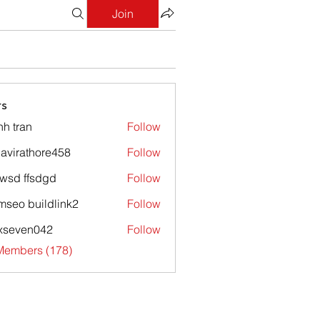
Join
s
nh tran
Follow
avirathore458
Follow
athore458
wsd ffsdgd
Follow
mseo buildlink2
Follow
xseven042
Follow
en042
 Members (178)