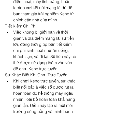
điện thoại, máy tính bảng, hoặc 
laptop với kết nối mạng là đủ để 
bạn tham gia trải nghiệm Keno từ 
chính căn nhà của mình.
Tiết Kiệm Chi Phí:
Việc không bị giới hạn về thời 
gian và địa điểm mang lại sự tiện 
lợi, đồng thời giúp bạn tiết kiệm 
chi phí sinh hoạt như ăn uống, 
khách sạn, và đi lại. Số tiền này có 
thể được sử dụng thêm vào vốn 
để chơi Keno trực tuyến.
Sự Khác Biệt Khi Chơi Trực Tuyến:
Khi chơi Keno trực tuyến, sự khác 
biệt nổi bật là việc số được rút ra 
hoàn toàn do hệ thống máy ngẫu 
nhiên, loại bỏ hoàn toàn khả năng 
gian lận. Điều này tạo ra một môi 
trường công bằng và minh bạch 