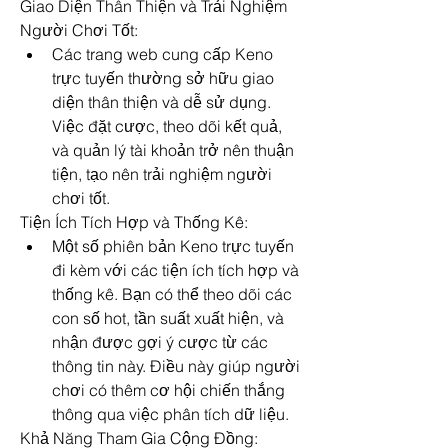
Giao Diện Thân Thiện và Trải Nghiệm 
Người Chơi Tốt:
Các trang web cung cấp Keno 
trực tuyến thường sở hữu giao 
diện thân thiện và dễ sử dụng. 
Việc đặt cược, theo dõi kết quả, 
và quản lý tài khoản trở nên thuận 
tiện, tạo nên trải nghiệm người 
chơi tốt.
Tiện Ích Tích Hợp và Thống Kê:
Một số phiên bản Keno trực tuyến 
đi kèm với các tiện ích tích hợp và 
thống kê. Bạn có thể theo dõi các 
con số hot, tần suất xuất hiện, và 
nhận được gợi ý cược từ các 
thông tin này. Điều này giúp người 
chơi có thêm cơ hội chiến thắng 
thông qua việc phân tích dữ liệu.
Khả Năng Tham Gia Cộng Đồng: