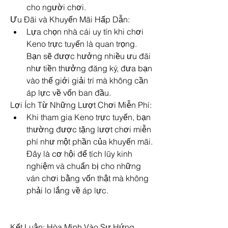
cho người chơi.
Ưu Đãi và Khuyến Mãi Hấp Dẫn:
Lựa chọn nhà cái uy tín khi chơi 
Keno trực tuyến là quan trọng. 
Bạn sẽ được hưởng nhiều ưu đãi 
như tiền thưởng đăng ký, đưa bạn 
vào thế giới giải trí mà không cần 
áp lực về vốn ban đầu.
Lợi Ích Từ Những Lượt Chơi Miễn Phí:
Khi tham gia Keno trực tuyến, bạn 
thường được tặng lượt chơi miễn 
phí như một phần của khuyến mãi. 
Đây là cơ hội để tích lũy kinh 
nghiệm và chuẩn bị cho những 
ván chơi bằng vốn thật mà không 
phải lo lắng về áp lực.
Kết Luận: Hòa Mình Vào Sự Hứng 