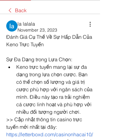
Back
la lalala
November 23, 2023
Đánh Giá Cụ Thể Về Sự Hấp Dẫn Của 
Keno Trực Tuyến
Sự Đa Dạng trong Lựa Chọn:
Keno trực tuyến mang lại sự đa 
dạng trong lựa chọn cược. Bạn 
có thể chọn số lượng và giá trị 
cược phù hợp với ngân sách của 
mình. Điều này tạo ra trải nghiệm 
cá cược linh hoạt và phù hợp với 
nhiều đối tượng người chơi.
>> Cập nhật thông tin casino trực 
tuyến mới nhất tại đây: 
https://letterboxd.com/casinonhacai10/