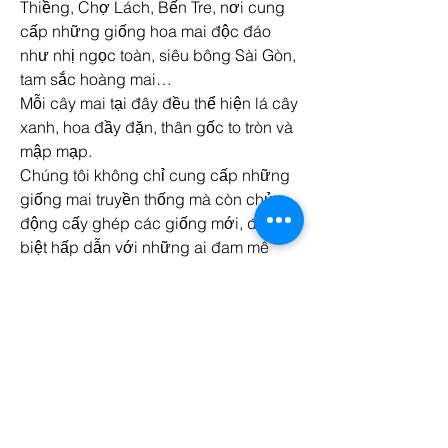
Thiềng, Chợ Lách, Bến Tre, nơi cung 
cấp những giống hoa mai độc đáo 
như nhị ngọc toàn, siêu bông Sài Gòn, 
tam sắc hoàng mai…
Mỗi cây mai tại đây đều thể hiện lá cây 
xanh, hoa đầy đặn, thân gốc to tròn và 
mập mạp.
Chúng tôi không chỉ cung cấp những 
giống mai truyền thống mà còn chủ 
động cấy ghép các giống mới, đặc 
biệt hấp dẫn với những ai đam mê 
nghệ thuật cây cảnh.
Quý khách có thể liên hệ với chúng tôi 
qua các thông tin sau:
Điện thoại/Zalo: 0905 888 999 – 0799 
888 999 – 0888777777
Email:
Vuonmaihoanglong@gmail.com
Facebook: Vườn mai Hoàng Long
Địa chỉ: Tân Thiềng, Chợ Lách, Bến 